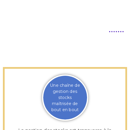
Une chaîne de
gestion des
stocks
maîtrisée de
bout en bout