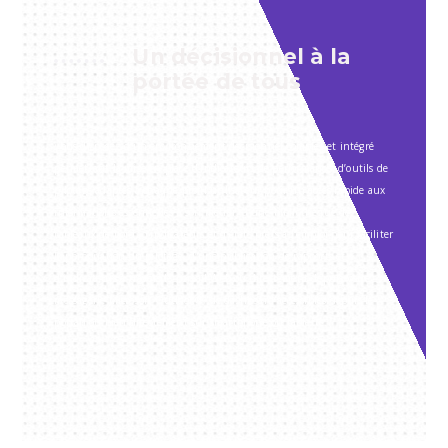
Un décisionnel à la
portée de tous
Vous disposez d’un environnement décisionnel complet et intégré
permettant la mise en place d’indicateurs de performance, d’outils de
pilotage adaptés à chaque profil utilisateur pour un accès rapide aux
informations essentielles à son métier, d’une bibliothèque de
tableaux de bord, d’indicateurs et d’états prêts à l’emploi pour faciliter
l’appropriation du pilotage, d’une publication de rapports et
d’indicateurs à travers le portail Web ou directement depuis votre
messagerie Microsoft Outlook®, de dashboard accessibles depuis le
portail ou bien directement sur smartphone ou tablette.