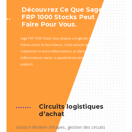
Découvrez Ce Que Sage
FRP 1000 Stocks Peut
Faire Pour Vous.
Sage FRP 1000 Stocks vous propose une gestion dynamique des
filières clients et fournisseurs. Cette solution permet
notamment le multi-référencement, la création d’unités
différenciées en stocks, la possibilité de créer des hiérarchies
produits.
Circuits logistiques
d’achat
Gestion illimitée d’étapes, gestion des circuits