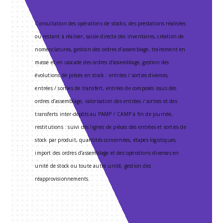
Consultation des opérations de stocks, des prestations réalisées
ou restant à réaliser, saisie directe des inventaires, création de
nomenclatures, gestion des ordres d’assemblage, traitement en
masse et en cascade des ordres d’assemblage, gestion des
évolutions de pièces en stock : entrées / sorties diverses,
entrées / sorties de transfert, entrées de composés issus des
ordres d’assemblage, valorisation des entrées / sorties et des
transferts inter-dépôts au PAMP / CAMP à fin de journée,
restitutions : suivi des lignes de pièces des entrées et sorties de
stock par produit, quantités concernées, étapes logistiques,
import des ordres d’assemblage et des opérations diverses en
unité de stock ou toute autre unité, gestion des
réapprovisionnements.